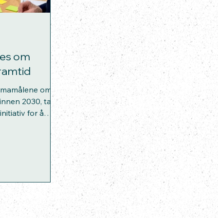
tes om
ramtid
klimamålene om
innen 2030, tar
tiativ for å
rdikjede for
 (CCS) i
akerne i gruppe
d
versen, Maritime
up, NORCE, Anna
er kommune og
S. På Innoasis