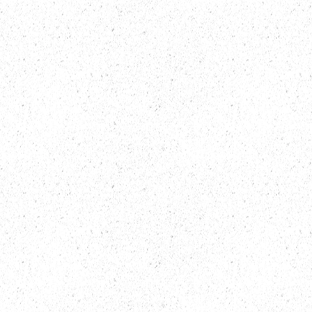
planlegge 
klimakontra