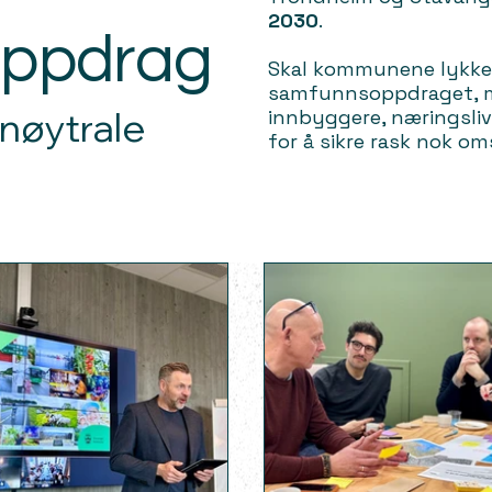
2030
.
ppdrag
Skal kommunene lykke
samfunnsoppdraget, m
nøytrale
innbyggere, næringsli
for å sikre rask nok oms