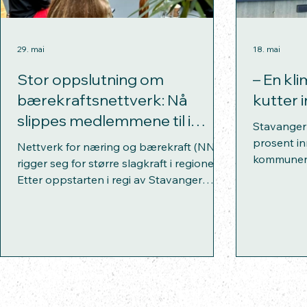
29. mai
18. mai
Stor oppslutning om
– En kl
bærekraftsnettverk: Nå
kutter 
slippes medlemmene til i
Stavanger 
styringen
prosent in
Nettverk for næring og bærekraft (NNB)
kommunen,
rigger seg for større slagkraft i regionen.
forskning
Etter oppstarten i regi av Stavanger
løsninger 
kommune og UiS, overtas nå eierskapet
men som og
og styringen av medlemmene selv for å
kompetans
skape et fullt ut deltakerstyrt nettverk.
Mission La
tro på Sta
planen til
Kjartan Møl