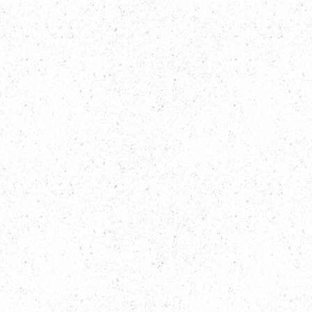
 akademia og
ivt fremtidsverkst