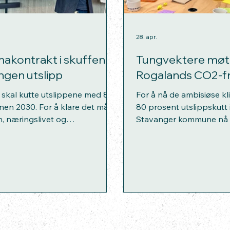
28. apr.
imakontrakt i skuffen
Tungvektere mø
ingen utslipp
Rogalands CO2-f
skal kutte utslippene med 80
For å nå de ambisiøse 
nen 2030. For å klare det må
80 prosent utslippskutt 
 næringslivet og
Stavanger kommune nå ini
smiljøene samarbeide om
realisere en komplett ve
som ikke bare kutter utslipp,
karbonfangst og -lagring
så sikrer regionen kapital,
regionen. Verkstedsdelt
e og nye arbeidsplasser. –
5: Tore Meinert, Rogalan
bel-stempelet viser at EU har
Fylkeskommune, Reber I
vanger. Nå skal vi omsette
Clean Tech, Søren Djør
 handling, sier kommunedirektør
K. Enerstvedt, Stavang
ler. – Vi har brukt mye tid på å
Morten Rye-Larsen, ACU