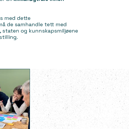
s med dette
å de samhandle tett med
v, staten og kunnskapsmiljøene
tilling.