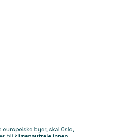
 europeiske byer, skal Oslo,
r bli
klimanøytrale innen