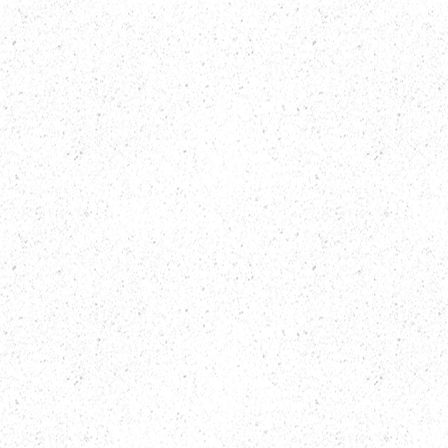
og signere avtaler. Men en
samles offentlig sektor,
kt i en skuff kutt
næringslivet til et intens